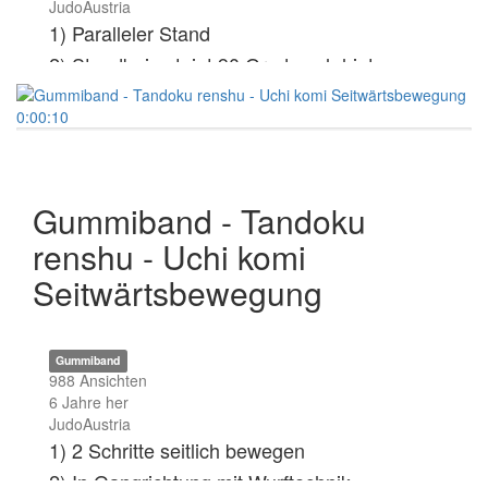
JudoAustria
1) Paralleler Stand
2) Standbein steigt 90 Grad nach hinten
3) Wurfbein zieht nach hinten
0:00:10
4) Hüfte gestreckt, Fußsohle & Blick in
Wurfrichtung
5) Arme ziehen in Wurfrichtung
Gummiband - Tandoku
renshu - Uchi komi
Seitwärtsbewegung
Gummiband
988 Ansichten
6 Jahre her
JudoAustria
1) 2 Schritte seitlich bewegen
2) In Gangrichtung mit Wurftechnik