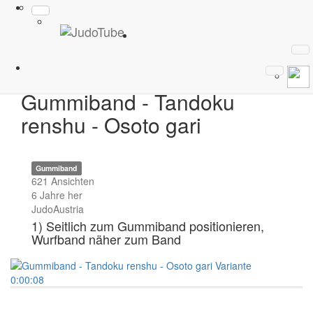
0:00:10
Gummiband - Tandoku
renshu - Osoto gari
Gummiband
621 Ansichten
6 Jahre her
JudoAustria
1) Seitlich zum Gummiband positionieren,
Wurfband näher zum Band
2) Standbein steigt weit seitlich nach Vorne
3) Wurfbein wird nach vorne oben gezogen
0:00:08
(Zehenspitzen gestreckt)