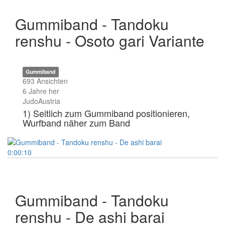
3) Arme ziehen gleichzeitig nach diagonal
oben
Gummiband - Tandoku
renshu - Osoto gari Variante
Gummiband
693 Ansichten
6 Jahre her
JudoAustria
1) Seitlich zum Gummiband positionieren,
Wurfband näher zum Band
2) Standbein steigt weit seitlich nach Vorne
3) Wurfbein wird nach vorne oben gezogen
0:00:10
(Zehenspitzen gestreckt)
3) Arme ziehen gleichzeitig nach diagonal
oben
Gummiband - Tandoku
Variante: Bein oben 3-5 Sekunden halten
renshu - De ashi barai