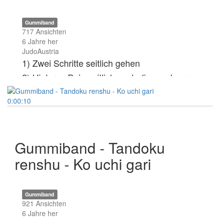
Gummiband
717 Ansichten
6 Jahre her
JudoAustria
1) Zwei Schritte seitlich gehen
2) Hinteres Bein seitlich nach diagonal vorne
ziehen
3) Hüfte gestreckt, Fußsohle sieht in
0:00:10
Wurfrichtung
Gummiband - Tandoku
renshu - Ko uchi gari
Gummiband
921 Ansichten
6 Jahre her